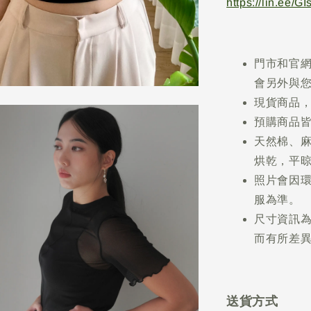
https://lin.ee/G
門市和官
會另外與
現貨商品，
預購商品皆
天然棉、
烘乾，平
照片會因
服為準。
尺寸資訊
而有所差異
送貨方式