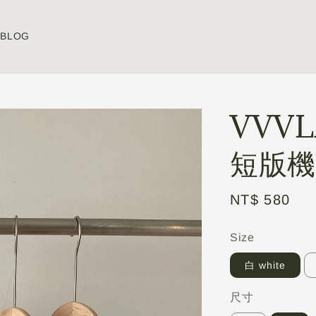
BLOG
VVV
短版機能
Regular
NT$ 580
price
Size
白 white
尺寸