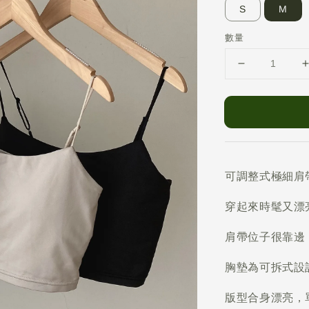
S
M
數量
可調整式極細肩
穿起來時髦又漂
肩帶位子很靠邊
胸墊為可拆式設
版型合身漂亮，