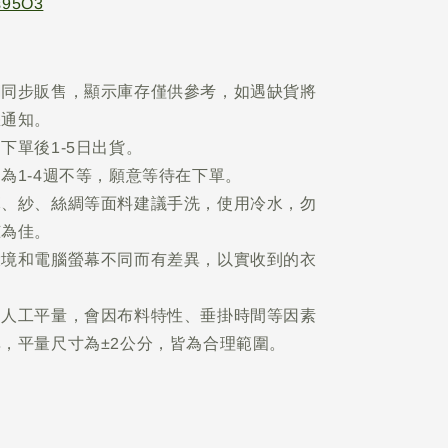
Is95O3
網同步販售，顯示庫存僅供參考，如遇缺貨將
您通知。
下單後1-5日出貨。
為1-4週不等，願意等待在下單。
麻、紗、絲綢等面料建議手洗，使用冷水，勿
晾為佳。
環境和電腦螢幕不同而有差異，以實收到的衣
為人工平量，會因布料特性、垂掛時間等因素
，平量尺寸為±2公分，皆為合理範圍。