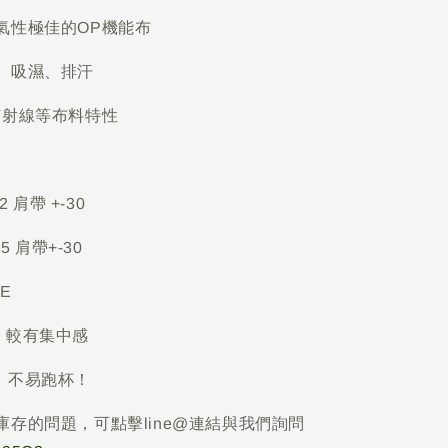
氣性極佳的OP機能布
、吸濕、排汗
V射線等布料特性
2 肩帶 +-30
5 肩帶+-30
 E
，較有集中感
，不易跑杯！
庫存的問題，可點擊line@連結與我們詢問