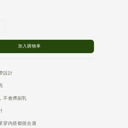
加入購物車
帶設計
亮
，不會擠副乳
計
單穿內搭都很合適