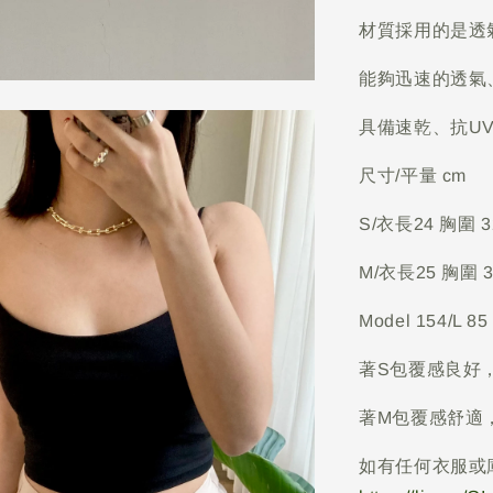
材質採用的是透
能夠迅速的透氣
具備速乾、抗U
尺寸/平量 cm
S/衣長24 胸圍 3
M/衣長25 胸圍 3
Model 154/L 85
著S包覆感良好
著M包覆感舒適
如有任何衣服或