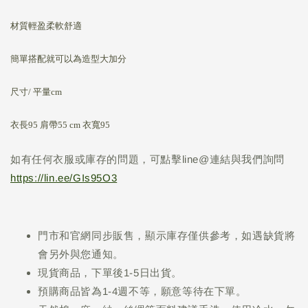
材質輕盈柔軟舒適
簡單搭配就可以為造型大加分
尺寸/ 平量cm
衣長95 肩帶55 cm 衣寬95
如有任何衣服或庫存的問題，可點擊line@連結與我們詢問
https://lin.ee/GIs95O3
門市和官網同步販售，顯示庫存僅供參考，如遇缺貨將
會另外與您通知。
現貨商品，下單後1-5日出貨。
預購商品皆為1-4週不等，願意等待在下單。