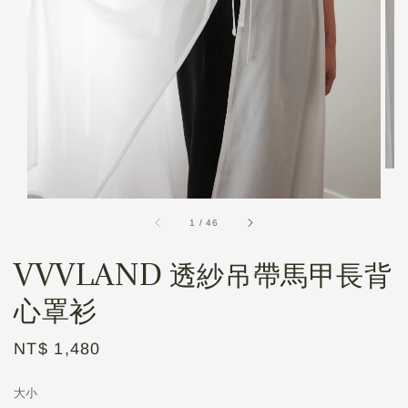
1
/
46
VVVLAND 透紗吊帶馬甲長背
心罩衫
Regular
NT$ 1,480
price
大小