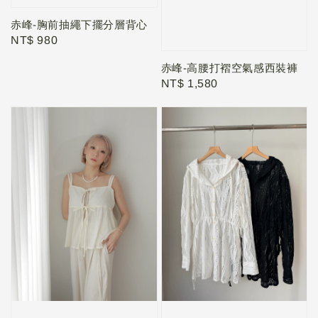
赤峰-胸前抽繩下擺分層背心
Regular
NT$ 980
price
赤峰-高腰打褶空氣感西裝褲
Regular
NT$ 1,580
price