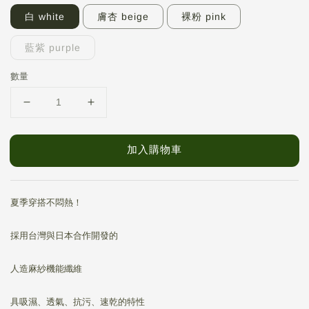
白 white
膚杏 beige
裸粉 pink
藍紫 purple
數量
加入購物車
夏季穿搭不悶熱！
採用台灣與日本合作開發的
人造麻紗機能纖維
具吸濕、透氣、抗污、速乾的特性