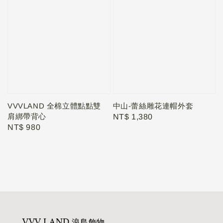
VVVLAND 全棉立體點點雙
中山-蕾絲雕花連帽外套
肩綁帶背心
Regular
NT$ 1,380
Regular
NT$ 980
price
price
VVV LAND 浪島飾物