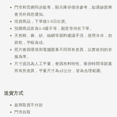
門市和官網同步販售，顯示庫存僅供參考，如遇缺貨將
會另外與您通知。
現貨商品，下單後1-5日出貨。
預購商品皆為1-4週不等，願意等待在下單。
天然棉、麻、紗、絲綢等面料建議手洗，使用冷水，勿
烘乾，平晾為佳。
照片會因環境和電腦螢幕不同而有差異，以實收到的衣
服為準。
尺寸資訊為人工平量，會因布料特性、垂掛時間等因素
而有所差異，平量尺寸為±2公分，皆為合理範圍。
送貨方式
超商取貨不付款
門市自取