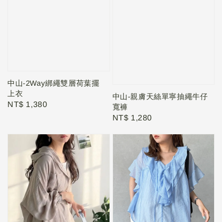
中山-2Way綁繩雙層荷葉擺
上衣
中山-親膚天絲單寧抽繩牛仔
Regular
NT$ 1,380
寬褲
price
Regular
NT$ 1,280
price