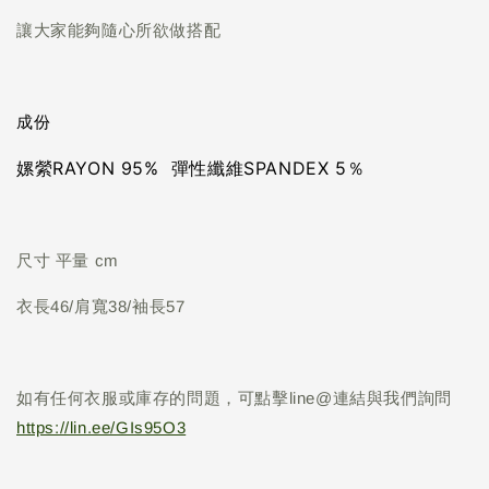
讓大家能夠隨心所欲做搭配
成份
嫘縈RAYON 95% 彈性纖維SPANDEX 5％
尺寸 平量 cm
衣長46/肩寬38/袖長57
如有任何衣服或庫存的問題，可點擊line@連結與我們詢問
https://lin.ee/GIs95O3