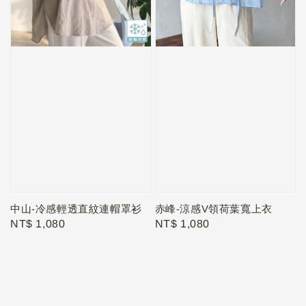
中山-冷感輕透直紋連帽罩衫
赤峰-涼感V領荷葉寬上衣
Regular
NT$ 1,080
Regular
NT$ 1,080
price
price