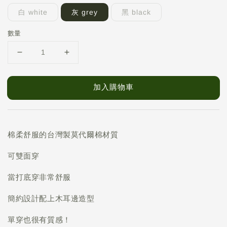
白 white
灰 grey
黑 black
數量
加入購物車
棉柔舒服的台灣製莫代爾棉材質
可雙面穿
當打底穿非常舒服
簡約設計配上木耳邊造型
單穿也很有質感！