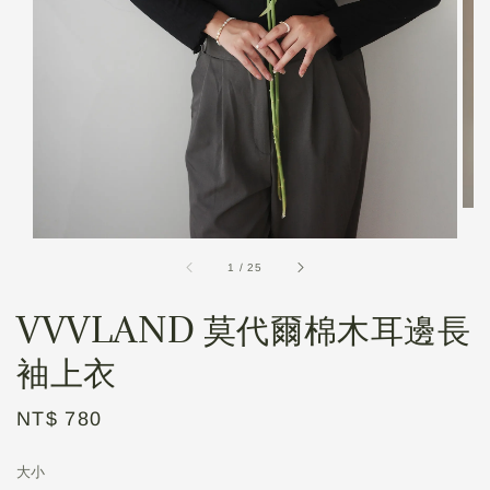
1
/
25
VVVLAND 莫代爾棉木耳邊長
袖上衣
Regular
NT$ 780
price
大小