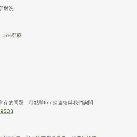
穿耐洗
 15%亞麻
庫存的問題，可點擊line@連結與我們詢問
Is95O3