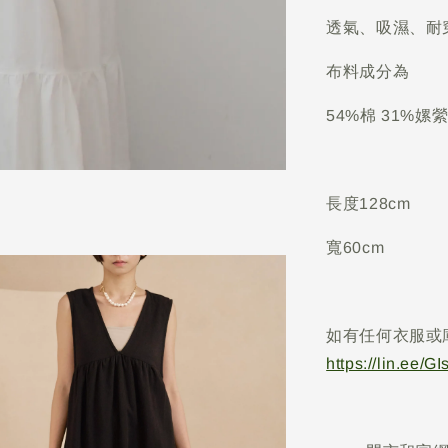
透氣、吸濕、耐
布料成分為
54%棉 31%嫘縈
長度128cm
寬60cm
如有任何衣服或
https://lin.ee/G