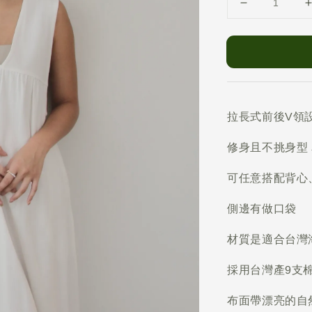
拉長式前後V領
修身且不挑身型
可任意搭配背心、T 
側邊有做口袋
材質是適合台灣
採用台灣產9支
布面帶漂亮的自