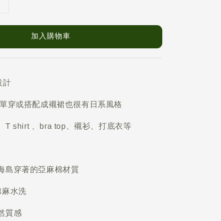
加入購物車
設計
 單穿或搭配成襯裙也很有日系風格
shirt 、bra top、襯衫、打底衣等
海島穿著的亞麻棉材質
棉麻水洗
然質感