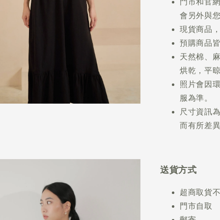
門市和官
會另外與
現貨商品，
預購商品皆
天然棉、
烘乾，平
照片會因
服為準。
尺寸資訊
而有所差異
送貨方式
超商取貨
門市自取
郵寄