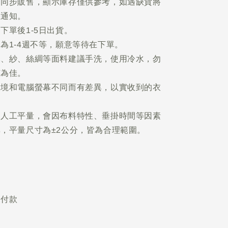
網同步販售，顯示庫存僅供參考，如遇缺貨將
您通知。
下單後1-5日出貨。
為1-4週不等，願意等待在下單。
麻、紗、絲綢等面料建議手洗，使用冷水，勿
晾為佳。
環境和電腦螢幕不同而有差異，以實收到的衣
為人工平量，會因布料特性、垂掛時間等因素
，平量尺寸為±2公分，皆為合理範圍。
不付款