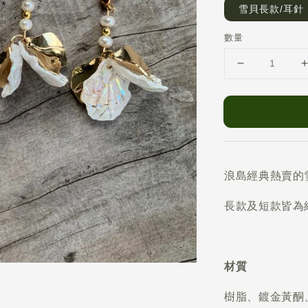
雪貝長款/耳針
數量
浪島經典熱賣的
長款及短款皆為
材質
樹脂、鍍金黃酮