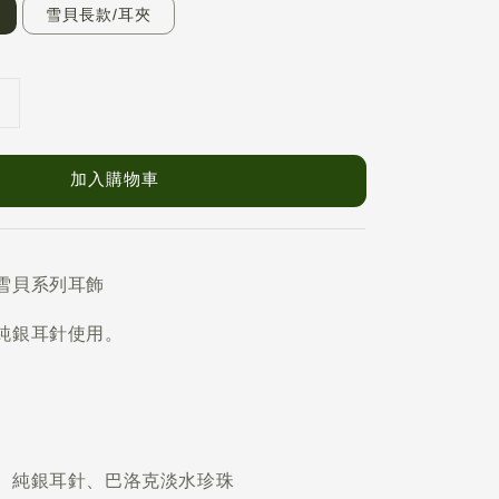
雪貝長款/耳夾
加入購物車
雪貝系列耳飾
純銀耳針使用。
、純銀耳針、巴洛克淡水珍珠