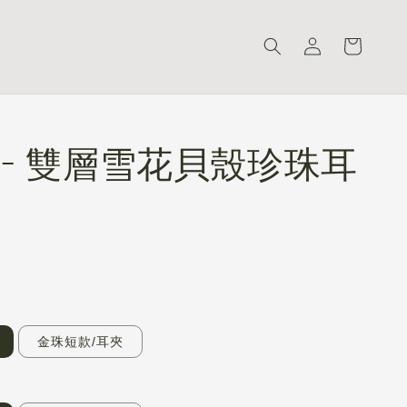
w - 雙層雪花貝殼珍珠耳
金珠短款/耳夾