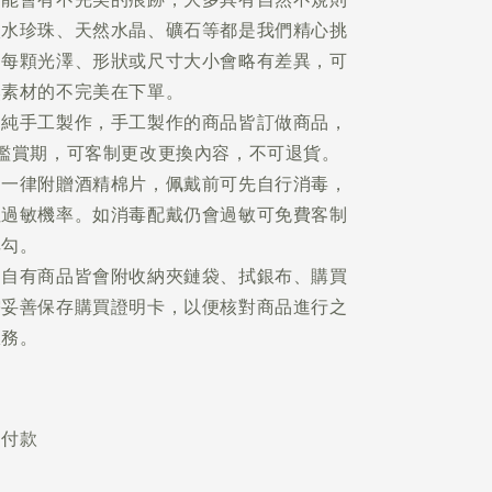
淡水珍珠、天然水晶、礦石等都是我們精心挑
，每顆光澤、形狀或尺寸大小會略有差異，可
然素材的不完美在下單。
品純手工製作，手工製作的商品皆訂做商品，
鑑賞期，可客制更改更換內容，不可退貨。
品一律附贈酒精棉片，佩戴前可先自行消毒，
性過敏機率。如消毒配戴仍會過敏可免費客制
耳勾。
的自有商品皆會附收納夾鏈袋、拭銀布、購買
需妥善保存購買證明卡，以便核對商品進行之
服務。
不付款