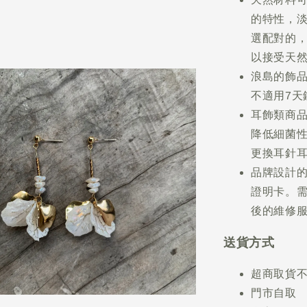
的特性，
選配對的
以接受天
浪島的飾
不適用7天
耳飾類商
降低細菌
更換耳針
品牌設計
證明卡。
後的維修
送貨方式
超商取貨
門市自取