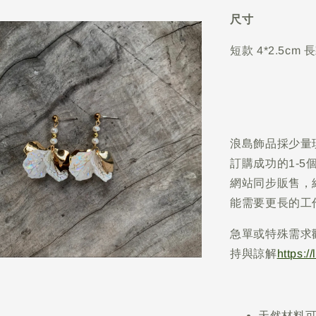
尺寸
短款 4*2.5cm 長
浪島飾品採少量
訂購成功的1-
網站同步販售，
能需要更長的工
急單或特殊需求
持與諒解
https:/
天然材料