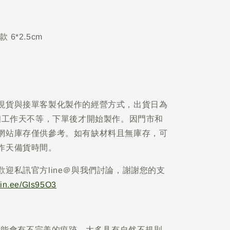
款 6*2.5cm
現貨與接單客製化製作的經營方式，出貨日為
5個工作天不等，下單後才開始製作。因門市和
網站庫存僅供參考。如有缺材料且無庫存，可
作天備貨時間。
歡迎私訊官方line＠與我們討論，謝謝您的支
/lin.ee/GIs95O3
可能會有不完美的痕跡，大多具有自然不規則