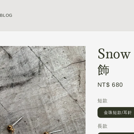
BLOG
Sno
飾
Regular
NT$ 680
price
短款
金珠短款/耳針
長款