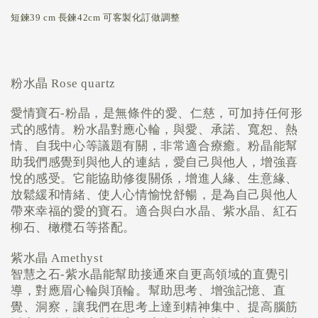
短鍊39 cm 長鍊42cm 可客製化訂做調整
粉水晶
Rose quartz
愛情寶石
-
粉晶，是無條件的愛、仁慈，可加持任何形
式的感情。粉水晶對應心輪，與愛、承諾、寬恕、熱
情、自我中心等議題有關，非常適合療癒。粉晶能幫
助我們感覺到與他人的連結，愛自己與他人，增強喜
悅的感受。它能協助修復關係，增進人緣、生意緣、
放鬆緩和情緒、使人心情愉悅舒暢，是為自己與他人
帶來幸福的愛的寶石。適合與白水晶、紫水晶、紅石
柳石、橄欖石等搭配。
紫水晶
Amethyst
智慧之石
-
紫水晶能幫助接通來自更高領域的直覺引
導，對應眉心輪與頂輪。幫助思考、增強記憶、直
覺、洞察，讓我們在思考上達到精神集中、提高腦筋