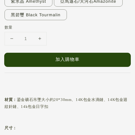
紫水晶 Amethyst
亞馬遜石/天河石Amazonite
黑碧璽 Black Tourmalin
數量
加入購物車
材質：
鎏金礦石吊墜大小約20*30mm、14K包金水滴鏈、14K包金迴
紋針鏈、14k包金日字扣
尺寸：