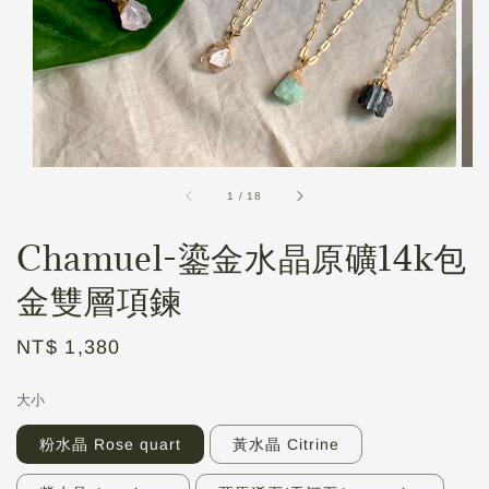
1
/
18
Chamuel-鎏金水晶原礦14k包
金雙層項鍊
Regular
NT$ 1,380
price
大小
粉水晶 Rose quart
黃水晶 Citrine