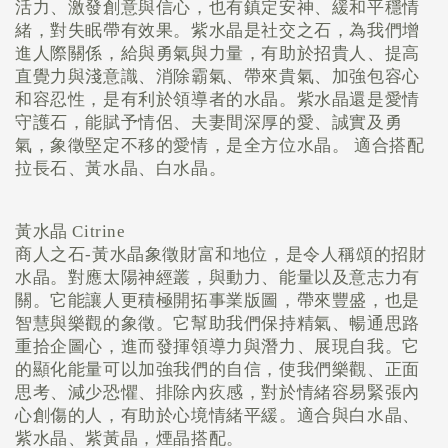
活力、激發創意與信心，也有鎮定安神、緩和平穩情
緒，對失眠帶有效果。紫水晶是社交之石，為我們增
進人際關係，給與勇氣與力量，有助於招貴人、提高
直覺力與淺意識、消除霸氣、帶來貴氣、加強包容心
和容忍性，是有利於領導者的水晶。紫水晶還是愛情
守護石，能賦予情侶、夫妻間深厚的愛、誠實及勇
氣，象徵堅定不移的愛情，是全方位水晶。
適合搭配
拉長石、黃水晶、白水晶。
黃水晶
Citrine
商人之石
-
黃水晶象徵財富和地位，是令人稱頌的招財
水晶。對應太陽神經叢，與動力、能量以及意志力有
關。它能讓人更積極開拓事業版圖，帶來豐盛，也是
智慧與樂觀的象徵。它幫助我們保持精氣、暢通思路
重拾企圖心，進而發揮領導力與潛力、展現自我。它
的顯化能量可以加強我們的自信，使我們樂觀、正面
思考、減少恐懼、排除內疚感，對於情緒容易緊張內
心創傷的人，有助於心境情緒平緩。適合與白水晶、
紫水晶、紫黃晶，煙晶搭配。