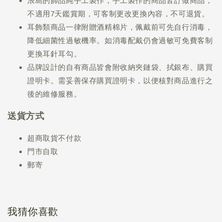
浪島的飾品純手工製作，手工製作的商品皆訂做商品，
不適用7天鑑賞期，可客制更改更換內容，不可退貨。
耳飾類商品一律附贈酒精棉片，佩戴前可先自行消毒，
降低細菌性過敏機率。如消毒配戴仍會過敏可免費客制
更換耳針耳勾。
品牌設計的自有商品皆會附收納夾鏈袋、拭銀布、購買
證明卡。需妥善保存購買證明卡，以便核對商品進行之
後的維修服務。
送貨方式
超商取貨不付款
門市自取
郵寄
我猜你喜歡