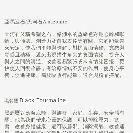
亞馬遜石
/
天河石
Amazonite
天河石又稱希望之石，像湖水的藍綠色對應心輪和喉
輪，與傾聽、創造力及自我表達等有關。它的能量帶
來安定，使我們平靜與暸解，對抗負面情緒、寬恕與
豐盛且積極，避免出現鑽牛角尖的負面情緒，提升人
與人之間的溝通。改善容易緊張或常有情緒困擾，更
快使人回復冷靜，有治療情緒不安的作用，使身心平
衡，促進健康。屬於吸收行能量，適合與粉晶搭配。
Black Tourmaline
黑碧璽
黑碧璽對應海底輪，與族群、家庭、生存、安全感有
關。他為我們帶來心靈的保護，可以排除壓力、疲
勞、改善身體健康，還可以辟邪、消除濁氣、改善運