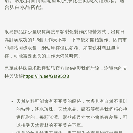
氣。吸收負面情緒能量助於淨化空間與人體磁場。適
合與白水晶搭配。
浪島飾品採少量現貨與接單客製化製作的經營方式，出貨日
為訂購成功的1-5個工作天不等，下單後才開始製作。因門市
和網站同步販售，網站庫存僅供參考。如有缺材料且無庫
存，可能需要更長的工作天備貨時間。
急單或特殊需求歡迎私訊官方line＠與我們討論，謝謝您的支
持與諒解
https://lin.ee/GIs95O3
天然材料可能會有不完美的痕跡，大多具有自然不規則
的特性，淡水珍珠、天然水晶、礦石等都是我們精心挑
選配對的，每顆光澤、形狀或尺寸大小會略有差異，可
以接受天然素材的不完美在下單。