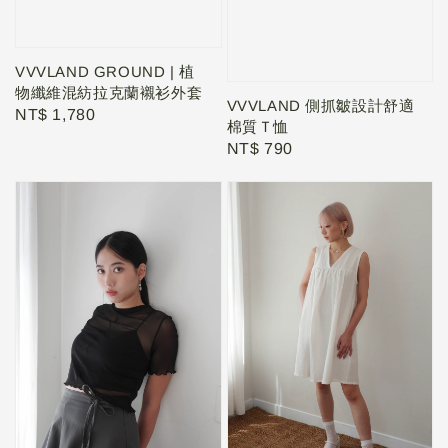
VVVLAND GROUND | 植
物纖維混紡拉克蘭襯衫外套
VVVLAND 側抓皺設計舒適
Regular
NT$ 1,780
棉質Ｔ恤
price
Regular
NT$ 790
price