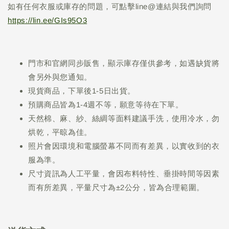
如有任何衣服或庫存的問題，可點擊line@連結與我們詢問
https://lin.ee/GIs95O3
門市和官網同步販售，顯示庫存僅供參考，如遇缺貨將
會另外與您通知。
現貨商品，下單後1-5日出貨。
預購商品皆為1-4週不等，願意等待在下單。
天然棉、麻、紗、絲綢等面料建議手洗，使用冷水，勿
烘乾，平晾為佳。
照片會因環境和電腦螢幕不同而有差異，以實收到的衣
服為準。
尺寸資訊為人工平量，會因布料特性、垂掛時間等因素
而有所差異，平量尺寸為±2公分，皆為合理範圍。