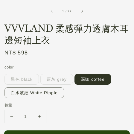
1
/
27
VVVLAND 柔感彈力透膚木耳
邊短袖上衣
Regular
NT$ 598
price
color
黑色 black
藍灰 grey
深咖 coffee
白水波紋 White Ripple
數量