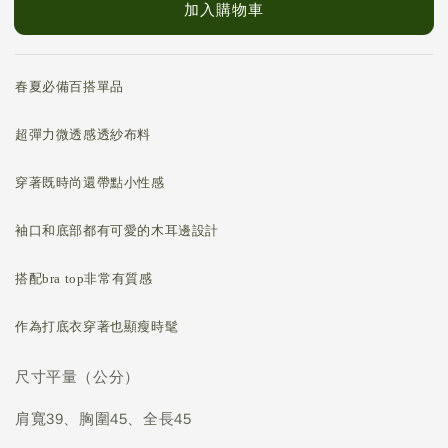
加入購物車
春夏必備百搭單品
超彈力微透感透紗布料
穿著既時尚還帶點小性感
袖口和底部都有可愛的木耳邊設計
搭配bra top非常有質感
作為打底衣穿著也顯瘦時髦
尺寸平量（公分）
肩寬39、胸圍45、全長45