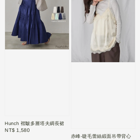
Hunch 褶皺多層塔夫綢長裙
Regular
NT$ 1,580
赤峰-睫毛蕾絲緞面吊帶背心
price