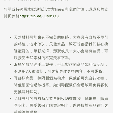
急單或特殊需求歡迎私訊官方line＠與我們討論，謝謝您的支
持與諒解
https://lin.ee/GIs95O3
天然材料可能會有不完美的痕跡，大多具有自然不規則
的特性，淡水珍珠、天然水晶、礦石等都是我們精心挑
選配對的，每顆光澤、形狀或尺寸大小會略有差異，可
以接受天然素材的不完美在下單。
浪島的飾品純手工製作，手工製作的商品皆訂做商品，
不適用7天鑑賞期，可客制更改更換內容，不可退貨。
耳飾類商品一律附贈酒精棉片，佩戴前可先自行消毒，
降低細菌性過敏機率。如消毒配戴仍會過敏可免費客制
更換耳針耳勾。
品牌設計的自有商品皆會附收納夾鏈袋、拭銀布、購買
證明卡。需妥善保存購買證明卡，以便核對商品進行之
後的維修服務。