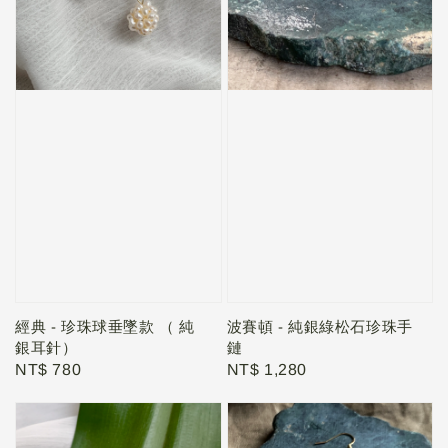
經典 - 珍珠球垂墜款 （ 純
波賽頓 - 純銀綠松石珍珠手
銀耳針）
鏈
Regular
NT$ 780
Regular
NT$ 1,280
price
price