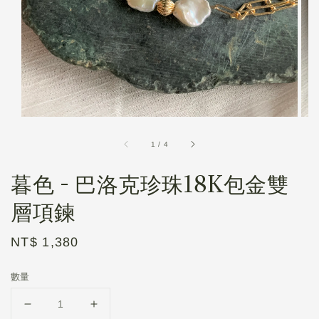
1
/
4
暮色 - 巴洛克珍珠18K包金雙
層項鍊
Regular
NT$ 1,380
price
數量