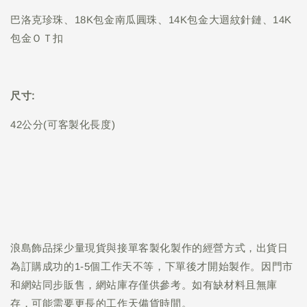
巴洛克珍珠、18K包金南瓜圓珠、14K包金大迴紋針鏈、14K
包金ＯＴ扣
尺寸:
42公分(可客製化長度)
浪島飾品採少量現貨與接單客製化製作的經營方式，出貨日
為訂購成功的1-5個工作天不等，下單後才開始製作。因門市
和網站同步販售，網站庫存僅供參考。如有缺材料且無庫
存，可能需要更長的工作天備貨時間。