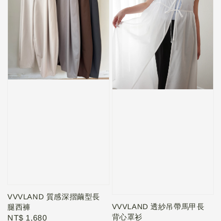
VVVLAND 質感深摺繭型長
VVVLAND 透紗吊帶馬甲長
腿西褲
背心罩衫
Regular
NT$ 1,680