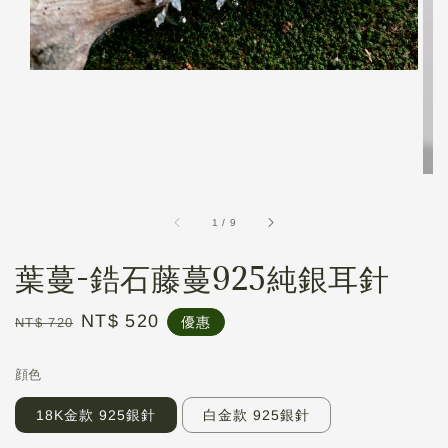
1
/
9
葉蔓-鋯石藤蔓925純銀耳針
Regular
Sale
NT$ 520
優惠
NT$ 720
price
price
顔色
18K金款 925銀針
白金款 925銀針