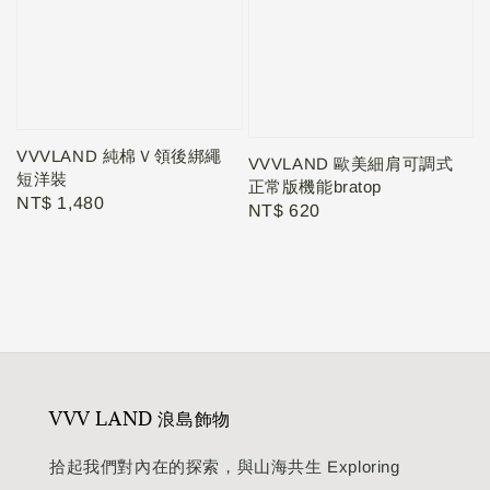
VVVLAND 純棉Ｖ領後綁繩
VVVLAND 歐美細肩可調式
短洋裝
正常版機能bratop
Regular
NT$ 1,480
Regular
NT$ 620
price
price
VVV LAND 浪島飾物
拾起我們對內在的探索，與山海共生 Exploring