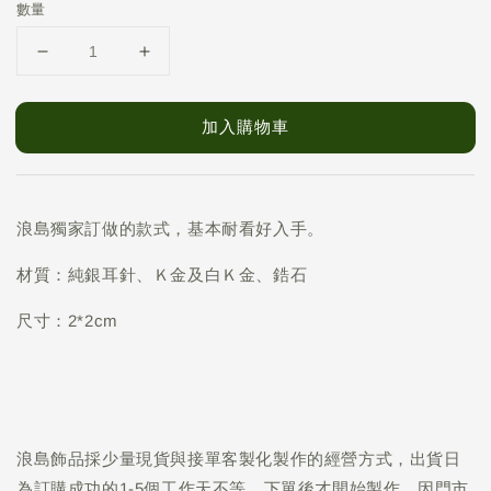
數量
加入購物車
浪島獨家訂做的款式，基本耐看好入手。
材質：純銀耳針、Ｋ金及白Ｋ金、鋯石
尺寸：2*2cm
浪島飾品採少量現貨與接單客製化製作的經營方式，出貨日
為訂購成功的1-5個工作天不等，下單後才開始製作。因門市