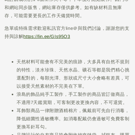
和網站同步販售，網站庫存僅供參考。如有缺材料且無庫
存，可能需要更長的工作天備貨時間。
急單或特殊需求歡迎私訊官方line＠與我們討論，謝謝您的支
持與諒解
https://lin.ee/GIs95O3
天然材料可能會有不完美的痕跡，大多具有自然不規則
的特性，淡水珍珠、天然水晶、礦石等都是我們精心挑
選配對的，每顆光澤、形狀或尺寸大小會略有差異，可
以接受天然素材的不完美在下單。
浪島的飾品純手工製作，手工製作的商品皆訂做商品，
不適用7天鑑賞期，可客制更改更換內容，不可退貨。
耳飾類商品一律附贈酒精棉片，佩戴前可先自行消毒，
降低細菌性過敏機率。如消毒配戴仍會過敏可免費客制
更換耳針耳勾。
品牌設計的自有商品皆會附收納夾鏈袋、拭銀布、購買