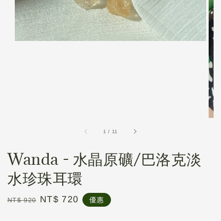
1
/
11
Wanda - 水晶原礦/巴洛克淡
水珍珠耳環
Regular
Sale
NT$ 720
優惠
NT$ 920
price
price