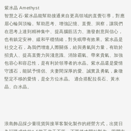
紫水晶 Amethyst
智慧之石-紫水晶能幫助接通來自更高領域的直覺引導，對應
眉心輪與頂輪。幫助思考、增強記憶、直覺、洞察，讓我們
在思考上達到精神集中、提高腦筋活力、激發創意與信心，
也有鎮定安神、緩和平穩情緒，對失眠帶有效果。紫水晶是
社交之石，為我們增進人際關係，給與勇氣與力量，有助於
招貴人、提高直覺力與淺意識、消除霸氣、帶來貴氣、加強
包容心和容忍性，是有利於領導者的水晶。紫水晶還是愛情
守護石，能賦予情侶、夫妻間深厚的愛、誠實及勇氣，象徵
堅定不移的愛情，是全方位水晶。 適合搭配拉長石、黃水
晶、白水晶。
浪島飾品採少量現貨與接單客製化製作的經營方式，出貨日