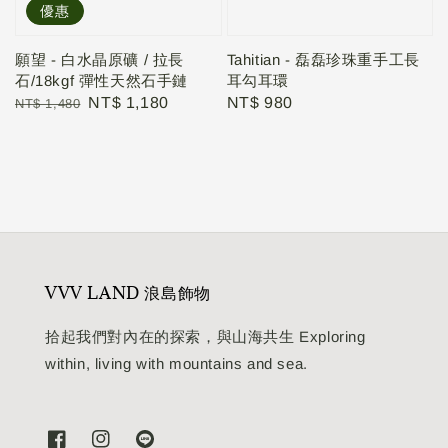
優惠
願望 - 白水晶原礦 / 拉長
Tahitian - 磊磊珍珠重手工長
石/18kgf 彈性天然石手鏈
耳勾耳環
Regular
Sale
NT$ 1,180
Regular
NT$ 980
NT$ 1,480
price
price
price
VVV LAND 浪島飾物
拾起我們對內在的探索，與山海共生 Exploring
within, living with mountains and sea.