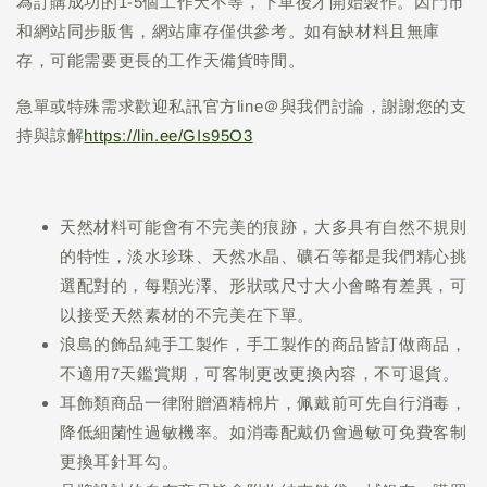
為訂購成功的1-5個工作天不等，下單後才開始製作。因門市
和網站同步販售，網站庫存僅供參考。如有缺材料且無庫
存，可能需要更長的工作天備貨時間。
急單或特殊需求歡迎私訊官方line＠與我們討論，謝謝您的支
持與諒解
https://lin.ee/GIs95O3
天然材料可能會有不完美的痕跡，大多具有自然不規則
的特性，淡水珍珠、天然水晶、礦石等都是我們精心挑
選配對的，每顆光澤、形狀或尺寸大小會略有差異，可
以接受天然素材的不完美在下單。
浪島的飾品純手工製作，手工製作的商品皆訂做商品，
不適用7天鑑賞期，可客制更改更換內容，不可退貨。
耳飾類商品一律附贈酒精棉片，佩戴前可先自行消毒，
降低細菌性過敏機率。如消毒配戴仍會過敏可免費客制
更換耳針耳勾。