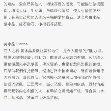
的連結，愛自己與他人，增強喜悅的感受。它能協助修復關
係，增進人緣、生意緣、放鬆緩和情緒、使人心情愉悅舒
暢，是為自己與他人帶來幸福的愛的寶石。適合與白水晶、
紫水晶、紅石柳石、橄欖石等搭配。
黃水晶 Citrine
商人之石-黃水晶象徵財富和地位，是令人稱頌的招財水晶。
對應太陽神經叢，與動力、能量以及意志力有關。它能讓人
更積極開拓事業版圖，帶來豐盛，也是智慧與樂觀的象徵。
它幫助我們保持精氣、暢通思路重拾企圖心，進而發揮領導
力與潛力、展現自我。它的顯化能量可以加強我們的自信，
使我們樂觀、正面思考、減少恐懼、排除內疚感，對於情緒
容易緊張內心創傷的人，有助於心境情緒平緩。適合與白水
晶、紫水晶、紫黃晶，煙晶搭配。