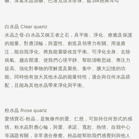
礦、深紫水晶原礦、巴洛克淡水珍珠、鍍18k經典耳勾
白水晶 Clear quartz
水晶之母-白水晶又稱王者之石，具平衡、淨化、療癒及保護
的能量。對應頂輪，與靈性、創造及領導力有關。用途廣
泛，能自我淨化、將負能量吸收並平衡。可凈化全身、去除
病氣、趨吉開運、使我們心境平靜、幫助清晰思緒、專注力
提高、強化對事物的理解度及聚焦、集中、擴大記憶的功
能。同時他有放大其他水晶的能量特性，適合與任何水晶搭
配，且能為其他水晶帶來淨化與平衡。
粉水晶 Rose quartz
愛情寶石-粉晶，是無條件的愛、仁慈，可加持任何形式的感
情。粉水晶對應心輪，與愛、承諾、寬恕、熱情、自我中心
等議題有關，非常適合療癒。粉晶能幫助我們感覺到與他人