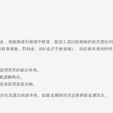
%的合金，使銀飾達到最適中硬度，能加工成比較精細的款式更比
對銀會過敏，對純金、純K金才不會過敏) 。 由於銀本身的特
出溫潤漂亮的銀白本色。
空氣接觸氧化。
刷除表面黑黃硫化物。
益淡化至露出純銀本色。如鍍金層經清洗也會將鍍金層洗去。