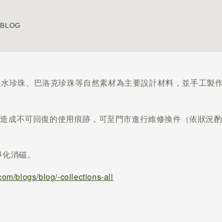
BLOG
晶及淡水珍珠、巴洛克珍珠等自然素材為主要設計材料，並手工
用造成不可回復的使用痕跡，可至門市進行維修換件（依狀況
淨化消磁。
om/blogs/blog/-collections-all