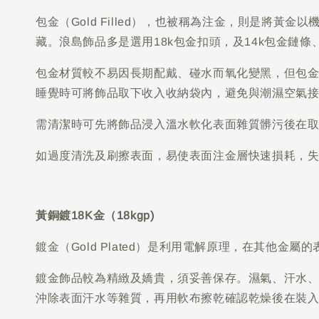
包金（Gold Filled），也被稱為注金，則是將
藏。浪島飾品多是選用18k包金扣頭，及14k包金鏈條
包金材質較不易因長期配戴、碰水而氧化變黑，但包
睡覺時可將飾品取下收入收納袋內，避免與潮濕空氣
需清潔時可先將飾品浸入溫水軟化表面雜質髒污後在
如過度清洗及刷擦表面，易使表面注金層快速損耗，
黃銅鍍18K金（18kgp)
鍍金（Gold Plated）是利用電解原理，在其他
鍍金飾品較為精緻及嬌貴，須妥善保存。濕氣、汗水
沖除表面汗水等雜質，再用軟布擦乾確認乾燥後在裝