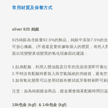
常用材質及保養方式
silver 925 純銀
925純銀為含銀量92.5%的飾品，純銀中添加7.5
可放心佩戴。(不過還是要依據每個人的體質，有些人
面出現變變黃或變黑的氧化現象因此建議：
1.貼身配戴，利用人體油脂及日常的洗澡清潔即可養
2.平時沒有配戴時要裝入與空氣隔絕的夾鏈袋，避免
3.如有氧化變黑可以使用拭銀布擦拭或牙膏輕刷即可
注意：如為純銀鍍金商品，鍍金層會隨著配戴時間日
包金 (k
18k
gf) & 14k包金 (kgf)