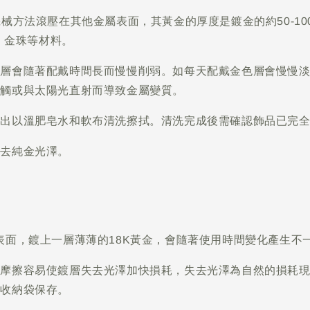
黃金以機械方法滾壓在其他金屬表面，其黃金的厚度是鍍金的約50
、金珠等材料。
金層會隨著配戴時間長而慢慢削弱。如每天配戴金色層會慢慢
接觸或與太陽光直射而導致金屬變質。
取出以溫肥皂水和軟布清洗擦拭。清洗完成後需確認飾品已完
失去純金光澤。
金屬的表面，鍍上一層薄薄的18K黃金，會隨著使用時間變化產生
、摩擦容易使鍍層失去光澤加快損耗，失去光澤為自然的損耗
入收納袋保存。