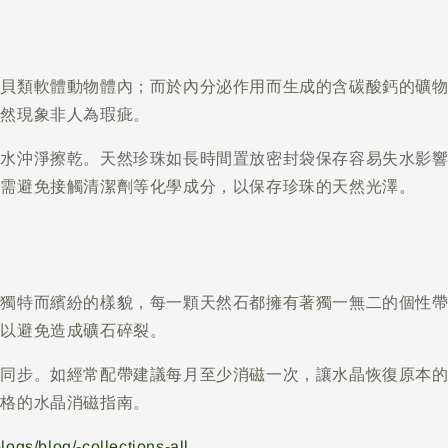
母貝類軟體動物體內；而於內分泌作用而生成的含碳酸鈣的礦
自然現象非人為瑕疵。
清水沖淨擦乾。天然珍珠如長時間置放密封袋保存容易失水影
但需避免接觸清潔劑等化學成分，以保存珍珠的天然光澤。
它獨特而繽紛的樣貌，每一顆天然石都擁有著獨一無二的個性
落以避免造成礦石碎裂。
場同步。如經常配帶建議每月至少消磁一次，讓水晶恢復原本
落格的水晶消磁指南。
ogs/blog/-collections-all