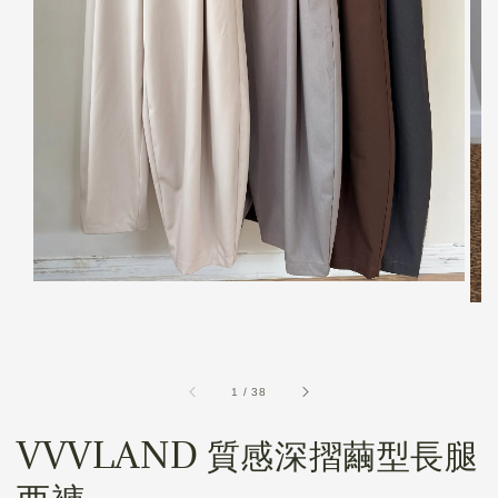
1
/
38
VVVLAND 質感深摺繭型長腿