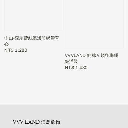
中山-森系蕾絲滾邊前綁帶背
心
Regular
NT$ 1,280
VVVLAND 純棉Ｖ領後綁繩
price
短洋裝
Regular
NT$ 1,480
price
VVV LAND 浪島飾物