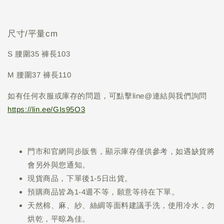
尺寸/平量cm
S 腰圍35 褲長103
M 腰圍37 褲長110
如有任何衣服或庫存的問題，可點擊line@連結與我們詢問
https://lin.ee/GIs95O3
門市和官網同步販售，顯示庫存僅供參考，如遇缺貨將
會另外與您通知。
現貨商品，下單後1-5日出貨。
預購商品皆為1-4週不等，願意等待在下單。
天然棉、麻、紗、絲綢等面料建議手洗，使用冷水，勿
烘乾，平晾為佳。