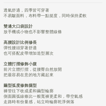
透氣舒適，四季皆可穿著
不易皺面料，布料帶一點挺度，同時保持柔軟
雙邊大口袋設計
放手機或小物也不影響整體線條
高腰設計比例修長
彈性腰頭穿著舒適
也可搭配皮帶增加造型層次
立體打摺修飾小腹
前片立體打摺，從腰臀自然放開
把最容易在意的地方藏起來
繭型弧度修飾腿型
褲管往下收成柔和繭型輪廓
側面圓弧線條比一般寬褲更柔和，帶空氣感
走路時有份量感，
站立時輪廓乾淨俐落