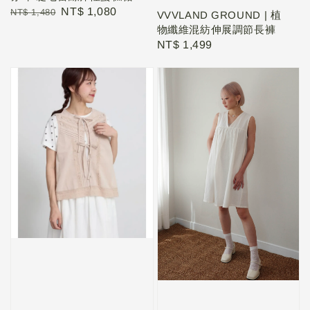
Regular
Sale
NT$ 1,080
NT$ 1,480
VVVLAND GROUND | 植
price
price
物纖維混紡伸展調節長褲
Regular
NT$ 1,499
price