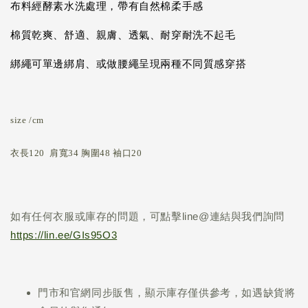
布料經酵素水洗處理，帶有自然棉柔手感
棉質乾爽、舒適、親膚、透氣、耐穿耐洗不起毛
綁繩可單邊綁肩、或做腰繩呈現兩種不同質感穿搭
size /cm
衣長120 肩寬34 胸圍48 袖口20
如有任何衣服或庫存的問題，可點擊line@連結與我們詢問
https://lin.ee/GIs95O3
門市和官網同步販售，顯示庫存僅供參考，如遇缺貨將