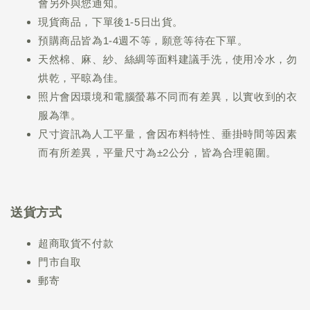
會另外與您通知。
現貨商品，下單後1-5日出貨。
預購商品皆為1-4週不等，願意等待在下單。
天然棉、麻、紗、絲綢等面料建議手洗，使用冷水，勿
烘乾，平晾為佳。
照片會因環境和電腦螢幕不同而有差異，以實收到的衣
服為準。
尺寸資訊為人工平量，會因布料特性、垂掛時間等因素
而有所差異，平量尺寸為±2公分，皆為合理範圍。
送貨方式
超商取貨不付款
門市自取
郵寄