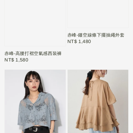
赤峰-鏤空線條下擺抽繩外套
Regular
NT$ 1,480
price
赤峰-高腰打褶空氣感西裝褲
Regular
NT$ 1,580
price