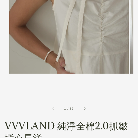
1
/
37
VVVLAND 純淨全棉2.0抓皺
背心長洋