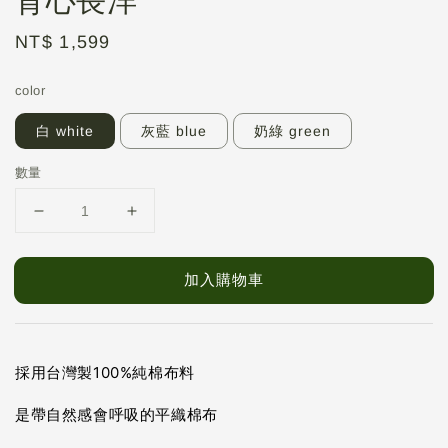
Regular
NT$ 1,599
price
color
白 white
灰藍 blue
奶綠 green
數量
加入購物車
採用台灣製100%純棉布料
是帶自然感會呼吸的平織棉布