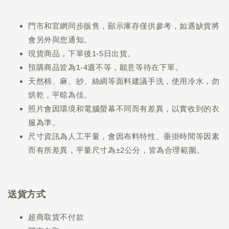
門市和官網同步販售，顯示庫存僅供參考，如遇缺貨將
會另外與您通知。
現貨商品，下單後1-5日出貨。
預購商品皆為1-4週不等，願意等待在下單。
天然棉、麻、紗、絲綢等面料建議手洗，使用冷水，勿
烘乾，平晾為佳。
照片會因環境和電腦螢幕不同而有差異，以實收到的衣
服為準。
尺寸資訊為人工平量，會因布料特性、垂掛時間等因素
而有所差異，平量尺寸為±2公分，皆為合理範圍。
送貨方式
超商取貨不付款