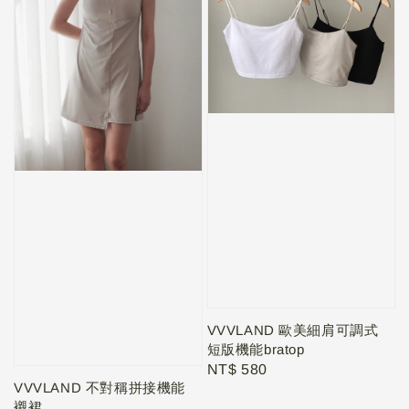
VVVLAND 歐美細肩可調式
短版機能bratop
Regular
NT$ 580
VVVLAND 不對稱拼接機能
price
襯裙