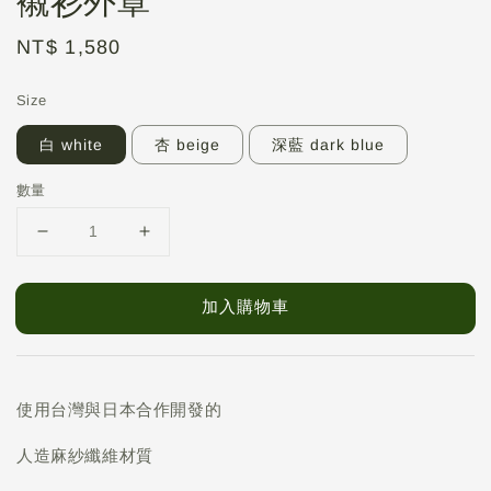
襯衫外罩
Regular
NT$ 1,580
price
Size
白 white
杏 beige
深藍 dark blue
數量
加入購物車
使用台灣與日本合作開發的
人造麻紗纖維材質