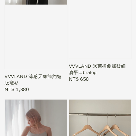
VVVLAND 米萊棉側抓皺細
肩平口bratop
VVVLAND 涼感天絲簡約短
Regular
NT$ 650
版襯衫
price
Regular
NT$ 1,380
price