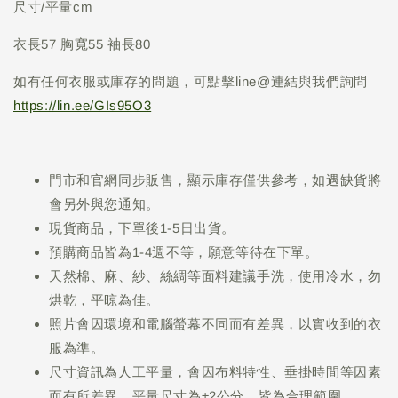
尺寸/平量cm
衣長57 胸寬55 袖長80
如有任何衣服或庫存的問題，可點擊line@連結與我們詢問
https://lin.ee/GIs95O3
門市和官網同步販售，顯示庫存僅供參考，如遇缺貨將
會另外與您通知。
現貨商品，下單後1-5日出貨。
預購商品皆為1-4週不等，願意等待在下單。
天然棉、麻、紗、絲綢等面料建議手洗，使用冷水，勿
烘乾，平晾為佳。
照片會因環境和電腦螢幕不同而有差異，以實收到的衣
服為準。
尺寸資訊為人工平量，會因布料特性、垂掛時間等因素
而有所差異，平量尺寸為±2公分，皆為合理範圍。