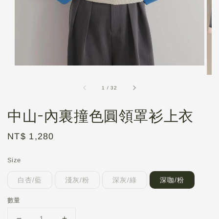
1
/
32
中山-內裏撞色圓領罩衫上衣
Regular
NT$ 1,280
price
Size
白杏/藍
淺灰/粉
深灰/綠
深咖/粉
數量