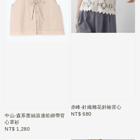
赤峰-針織雕花斜袖背心
Regular
NT$ 680
中山-森系蕾絲滾邊前綁帶背
price
心罩衫
Regular
NT$ 1,280
price