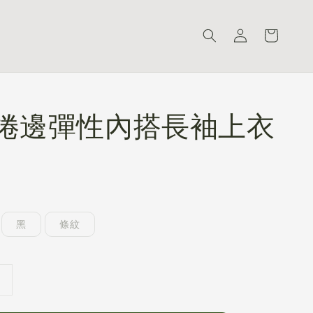
 捲邊彈性內搭長袖上衣
黑
條紋