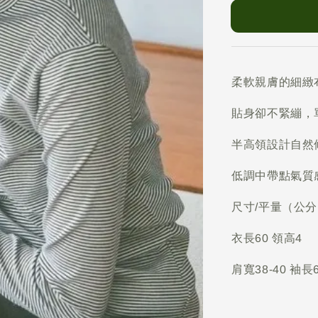
柔軟親膚的細緻
貼身卻不緊繃，
半高領設計自然
低調中帶點氣質
尺寸/平量（公
衣長60 領高4
肩寬38-40 袖長