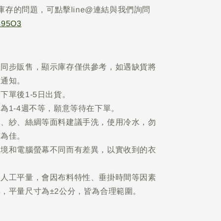
庫存的問題，可點擊line@連結與我們詢問
Is95O3
網同步販售，顯示庫存僅供參考，如遇缺貨將
您通知。
下單後1-5日出貨。
為1-4週不等，願意等待在下單。
麻、紗、絲綢等面料建議手洗，使用冷水，勿
晾為佳。
環境和電腦螢幕不同而有差異，以實收到的衣
為人工平量，會因布料特性、垂掛時間等因素
，平量尺寸為±2公分，皆為合理範圍。