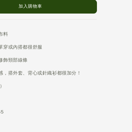
加入購物車
布料
單穿或內搭都很舒服
修飾頸部線條
感，搭外套、背心或針織衫都很加分！
分）
65