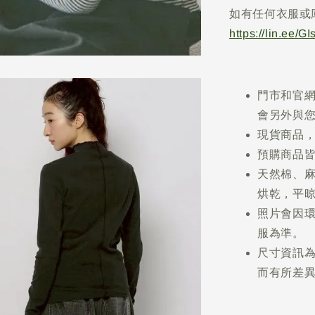
如有任何衣服或
https://lin.ee/G
門市和官
會另外與
現貨商品，
預購商品皆
天然棉、
烘乾，平
照片會因
服為準。
尺寸資訊
而有所差異