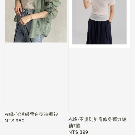
赤峰-光澤綁帶造型袖襯衫
赤峰-不規則斜肩修身彈力短
Regular
NT$ 980
袖T恤
price
Regular
NT$ 899