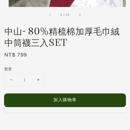
1
/
10
中山- 80%精梳棉加厚毛巾絨
中筒襪三入SET
Regular
NT$ 799
price
數量
加入購物車