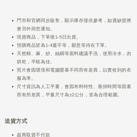
門市和官網同步販售，顯示庫存僅供參考，如遇缺貨將
會另外與您通知。
現貨商品，下單後1-5日出貨。
預購商品皆為1-4週不等，願意等待在下單。
天然棉、麻、紗、絲綢等面料建議手洗，使用冷水，勿
烘乾，平晾為佳。
照片會因環境和電腦螢幕不同而有差異，以實收到的衣
服為準。
尺寸資訊為人工平量，會因布料特性、垂掛時間等因素
而有所差異，平量尺寸為±2公分，皆為合理範圍。
送貨方式
超商取貨不付款