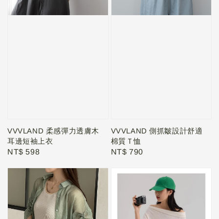
VVVLAND 柔感彈力透膚木
VVVLAND 側抓皺設計舒適
耳邊短袖上衣
棉質Ｔ恤
Regular
NT$ 598
Regular
NT$ 790
price
price