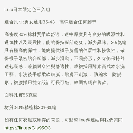
Lulu日本限定色三入組
適合尺寸:男女通用35-43，高彈適合任何腳型
高密度80%棉材質柔軟舒適，適中厚度具有良好的吸濕性和
透氣性以及緩震性，能夠保持腳部乾爽，減少異味。20/氨綸
具有極高的彈性，能夠提供襪子所需的伸展性和恢復性，確
保襪子緊密貼合腳部，減少滑動，不易變形，久穿仍保持舒
適包裹感，兼顧耐穿性與舒適性。成襪採用酵素高成本水洗
工藝，水洗後手感柔軟細膩，貼膚不刺激， 防縮水、防變
形，襪腰採用雙穿設計可長可短。韓國官網在售款。
面料扎實56克重
材質:80%精梳棉20%氨綸
如有任何衣服或庫存的問題，可點擊line@連結與我們詢問
https://lin.ee/GIs95O3