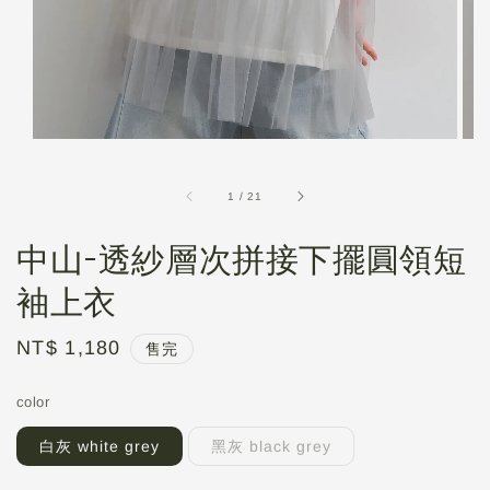
1
/
21
中山-透紗層次拼接下擺圓領短
袖上衣
Regular
NT$ 1,180
售完
price
color
白灰 white grey
黑灰 black grey