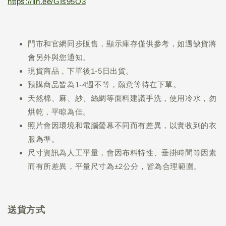
https://lin.ee/GIs95O3
門市和官網同步販售，顯示庫存僅供參考，如遇缺貨將
會另外與您通知。
現貨商品，下單後1-5日出貨。
預購商品皆為1-4週不等，願意等待在下單。
天然棉、麻、紗、絲綢等面料建議手洗，使用冷水，勿
烘乾，平晾為佳。
照片會因環境和電腦螢幕不同而有差異，以實收到的衣
服為準。
尺寸資訊為人工平量，會因布料特性、垂掛時間等因素
而有所差異，平量尺寸為±2公分，皆為合理範圍。
送貨方式