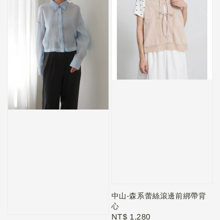
中山-森系蕾絲滾邊前綁帶背
心
Regular
NT$ 1,280