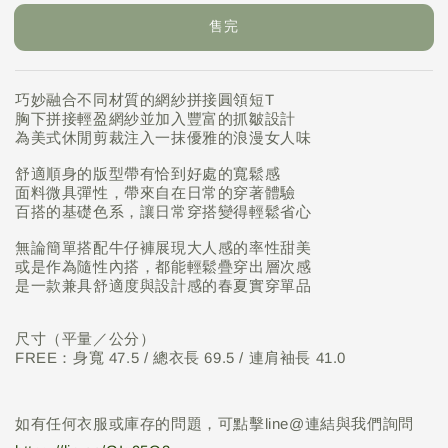
售完
巧妙融合不同材質的網紗拼接圓領短T
胸下拼接輕盈網紗並加入豐富的抓皺設計
為美式休閒剪裁注入一抹優雅的浪漫女人味
舒適順身的版型帶有恰到好處的寬鬆感
面料微具彈性，帶來自在日常的穿著體驗
百搭的基礎色系，讓日常穿搭變得輕鬆省心
無論簡單搭配牛仔褲展現大人感的率性甜美
或是作為隨性內搭，都能輕鬆疊穿出層次感
是一款兼具舒適度與設計感的春夏實穿單品
尺寸（平量／公分）
FREE：身寬 47.5 / 總衣長 69.5 / 連肩袖長 41.0
如有任何衣服或庫存的問題，可點擊line@連結與我們詢問