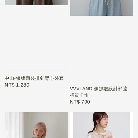
中山-短版西裝排釦背心外套
Regular
NT$ 1,280
VVVLAND 側抓皺設計舒適
price
棉質Ｔ恤
Regular
NT$ 790
price