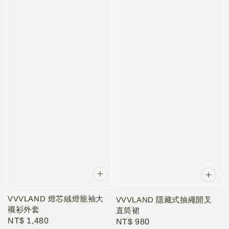
VVVLAND 燈芯絨燈籠袖大
VVVLAND 隱藏式抽繩開叉
襯衫外套
直筒裙
Regular
NT$ 1,480
Regular
NT$ 980