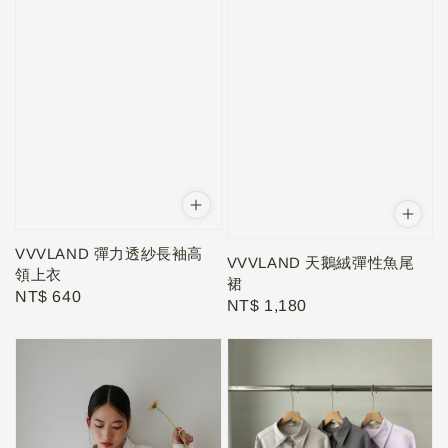
VVVLAND 彈力透紗長袖高
VVVLAND 天鵝絨彈性魚尾
領上衣
裙
Regular
NT$ 640
Regular
NT$ 1,180
price
price