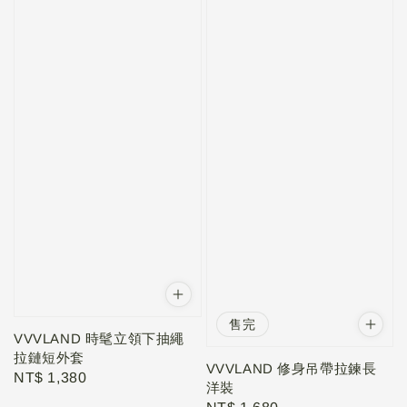
售完
VVVLAND 時髦立領下抽繩
拉鏈短外套
VVVLAND 修身吊帶拉鍊長
Regular
NT$ 1,380
洋裝
price