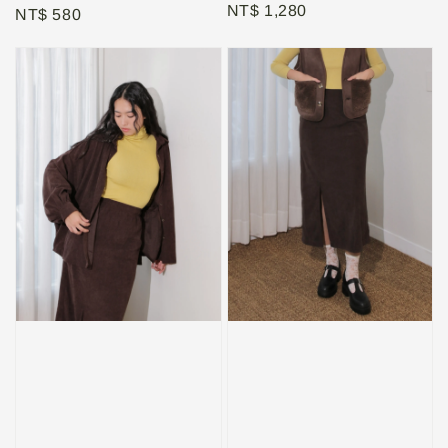
Regular
NT$ 1,280
Regular
NT$ 580
price
price