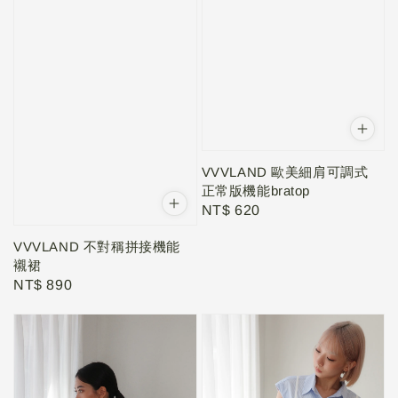
VVVLAND 歐美細肩可調式
正常版機能bratop
Regular
NT$ 620
price
VVVLAND 不對稱拼接機能
襯裙
Regular
NT$ 890
price