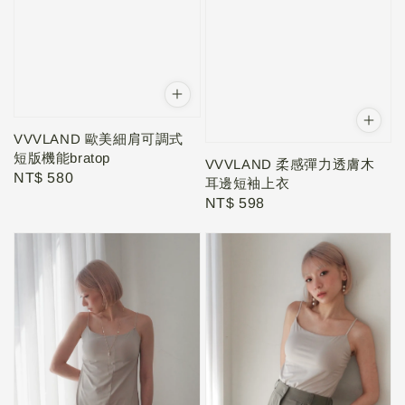
VVVLAND 歐美細肩可調式
短版機能bratop
VVVLAND 柔感彈力透膚木
Regular
NT$ 580
耳邊短袖上衣
price
Regular
NT$ 598
price