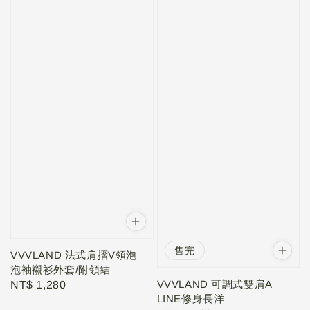
售完
VVVLAND 法式肩摺V領泡
泡袖襯衫外套/附領結
VVVLAND 可調式雙肩A
Regular
NT$ 1,280
LINE修身長洋
price